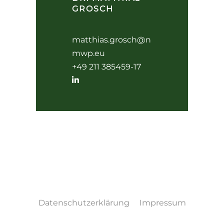
GROSCH
matthias.grosch@n
mwp.eu
+49 211 385459-17
Datenschutzerklärung
Impressum